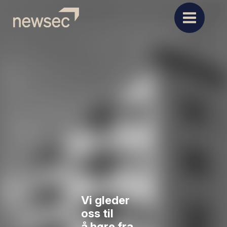
Vi gleder
oss til
å høre fra