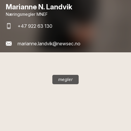
Marianne N. Landvik
Næringsmegler MNEF
+47 922 63 130
marianne.landvik@newsec.no
megler