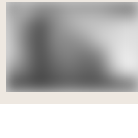
Lorem ipsum
Lorem ipsum dolor sit amet, consectetur adipiscing elit, s