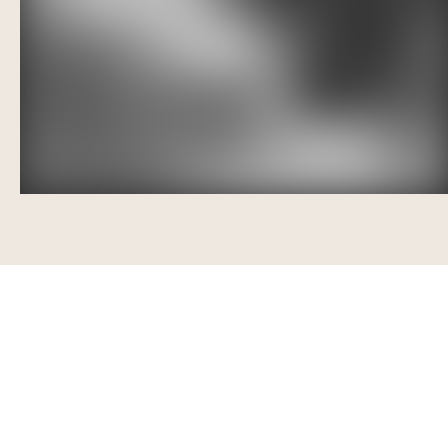
Veien videre
Lorem ipsum dolor sit amet, consectetur adipiscing elit, s
do eiusmod tempor incididunt ut labore et dolore magna
aliqua. Ut aliquam purus sit amet. Maecenas accumsan
lacus vel facilisis volutpat est. Adipiscing elit pellentesque
habitant morbi tristique. Elementum facilisis leo vel fringilla
est.