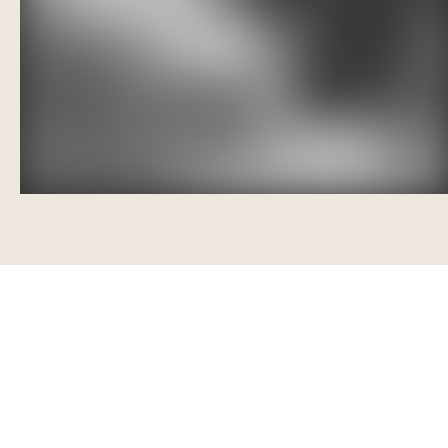
Veien videre
Lorem ipsum dolor sit amet, consectetur adipiscing elit, s
do eiusmod tempor incididunt ut labore et dolore magna
aliqua. Ut aliquam purus sit amet. Maecenas accumsan
lacus vel facilisis volutpat est. Adipiscing elit pellentesque
habitant morbi tristique. Elementum facilisis leo vel fringilla
est.