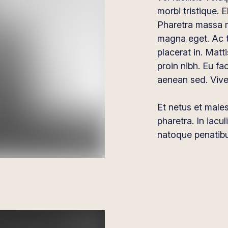
morbi tristique. E
Pharetra massa m
magna eget. Ac t
placerat in. Matti
proin nibh. Eu f
aenean sed. Vive
Et netus et mal
pharetra. In iacu
natoque penatibu